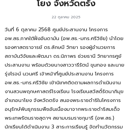
โยง จังหวัดตรัง
22 ตุลาคม 2025
วันที่ 6 ตุลาคม 2568 ศูนย์ประสานงาน โครงการ
อพ.สธ.ภาคใต้ฝั่งอันดามัน (อพ.สธ.-มทร.ศรีวิชัย) นำโดย
รองศาสตราจารย์ ดร.ลักษมี วิทยา รองผู้อำนวยการ
สถาบันวิจัยและพัฒนา ดร.นิภาพร ช่วยธานี วิทยากรศูย์
ประสานงาน พร้อมด้วยนางสาววารีรัตน์ ขุนทอง และนาย
รุ่งโรจน์ นวนศรี เจ้าหน้าที่ศูนย์ประสานงาน โครงการ
อพ.สธ.-มทร.ศรีวิชัย เข้านิเทศติดตามผลการดำเนินงาน
งานสวนพฤกษศาสตร์โรงเรียน โรงเรียนสวัสดิ์รัตนาภิมุข
อำเภอนาโยง จังหวัดตรัง สนองพระราชดำริในโครงการ
อนุรักษ์พันธุกรรมพืชอันเนื่องมาจากพระราชดำริสมเด็จ
พระเทพรัตนราชสุดาฯ สยามบรมราชกุมารี (อพ.สธ.)
นักเรียนได้ดำเนินงาน 3 สาระการเรียนรู้ จัดทำนวัตกรรม