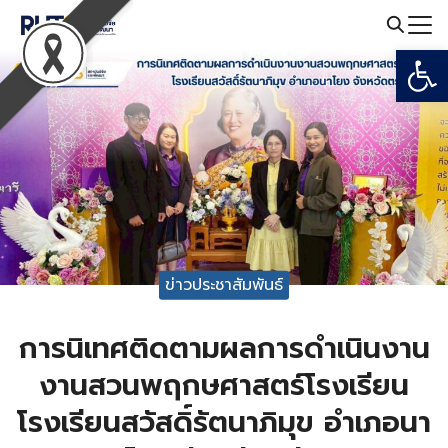
Skip
to
Open
Search
content
for:
ข่าวประชาสัมพันธ์
การนิเทศติดตามผลการดำเนินงาน
งานสวนพฤกษศาสตร์โรงเรียน
โรงเรียนสวัสดิ์รัตนาภิมุข อำเภอนา